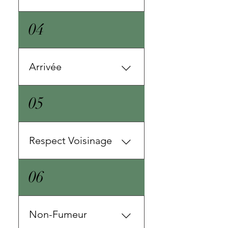
Arrivée : entre 16:00 et 22:00
04
Départ avant 11:00
Arrivée
Arrivée autonome avec
05
serrure numérique
Respect Voisinage
Aucun rassemblement et
06
''party'' SVP pas de bruit
extérieur entre 11h00 PM et
7h00 AM
Non-Fumeur