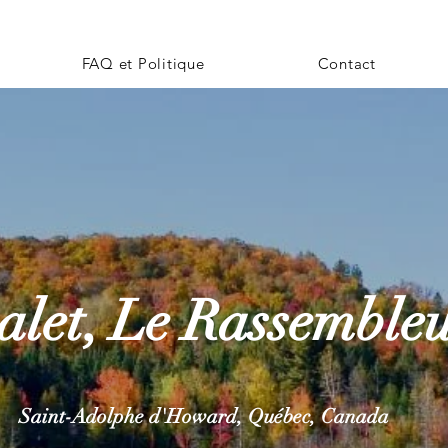
S
FAQ et Politique
Contact
alet, Le Rassemble
Saint-Adolphe d'H
oward,
Québec,
Canada