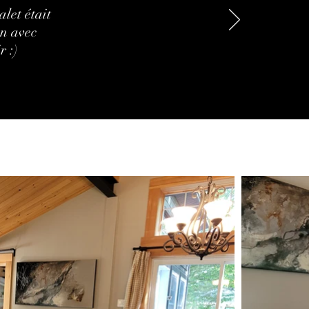
let était
n avec
r :)