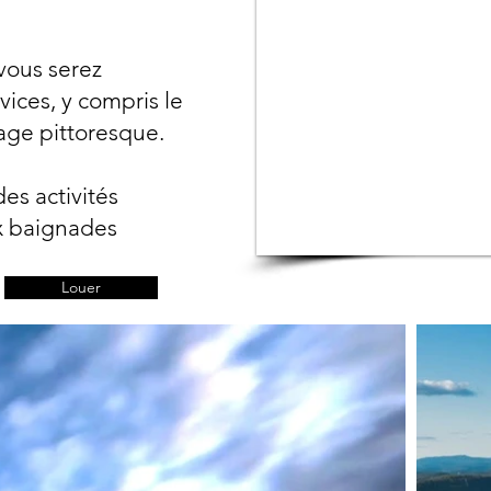
vous serez
vices, y compris le
lage pittoresque.
es activités
x baignades
Louer